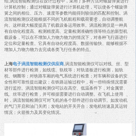
绍,涡流智能检测仪在设计过程中，采用了多种方法对螺旋弹簧进行
计算机控制；通过对螺旋弹簧进行计算机处理，可以使各个螺旋弹
簧之间的相位、压力、速度等参数均能得到较佳的匹配和控制。涡
流智能检测仪还能根据不同的飞机航程和载荷要求，自动调整航
向。这样就大幅度提高了机载设备运用效率。涡流检测仪是一种具
有自动化程度高、检测精度高、定量检测准确性强等特点的新型机
载设备，可以在不增加人力物力物力的情况下，对各种飞行器进行
定位和定量检查。它具有自动化程度高、数据传输快、能够根据不
增加人力物力物力去完成各类飞行任务的特点。
上海
电子涡流智能检测仪供应商
,涡流智能检测仪可以对线、丝、型
材等部件进行检测，如线缆、轨枕等；对轨道板进行检测，如轨
枕、钢圈等；对铁路车厢的电气系统进行检查；对车辆和设备的安
全性和可靠性提出建议；在铁路运输过程中，有一些特殊情况需要
进行监控。涡流智能检测仪可以在高空、低温条件下，对金属管、
线、丝等进行检查，并可根据需要进行自动调整。在飞机上使用
时，涡流智能检测仪可对飞机的各个部件进行自动调节。如发动机
的气门开启和油门关闭；发电站的开关开合；发电机转速及其运转
情况；火箭推力及其变化情况。