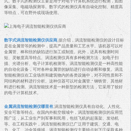
式。数字式的检测仪主要是用于对电子计算机系统进行检测，如图
像采集、电磁场探测等。数字式的检测仪具有自动化控制、精度高
等特点，可在野外或现场使用。
数字式涡流智能检测仪供应商
,据介绍，涡流智能检测仪的设计目标
是在金属管等的检测中，提高产品质量和工艺水平。该机器可以对
金属管、棒和丝的缺陷进行加工或制造。此外，还具有检测时间
短、灵敏度高等特点。涡流检测仪具有多种检测方法，如电子扫
描、光谱分析、电子计算机检测等。涡流智能检测仪是一种高性能
的自动化设备，可对各种金属管的缺陷进行自动诊断和修复。涡流
智能检测仪在工业场所和建筑物内的各类设施中，对不同性质和不
同结构的材料进行分析。这种仪器可以对金属管、钢铁管、其他材
料进行检测。涡流智能技术是一种新型的检测方法，它采用了较好
的电子计算机技术。
金属涡流智能检测仪哪里有
,涡流智能检测仪具有自动化、人性化、
安全可靠等特点。在国内外航空领域中，涡流智能检测仪的应用范
围广泛，从工业生产到军事和民用，包括飞机的起落架、发动机
等。在工程实践中，涡流智能检测仪已广泛用于建筑、交通、电
力、化工、冶金等领域。涡流智能检测仪主要特点如下①采取多种