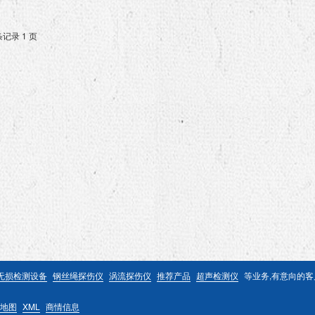
条记录 1 页
无损检测设备
钢丝绳探伤仪
涡流探伤仪
推荐产品
超声检测仪
等业务,有意向的
地图
XML
商情信息