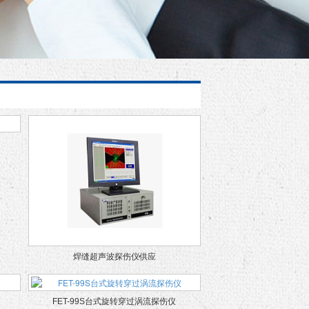
焊缝超声波探伤仪供应
FET-99S台式旋转穿过涡流探伤仪