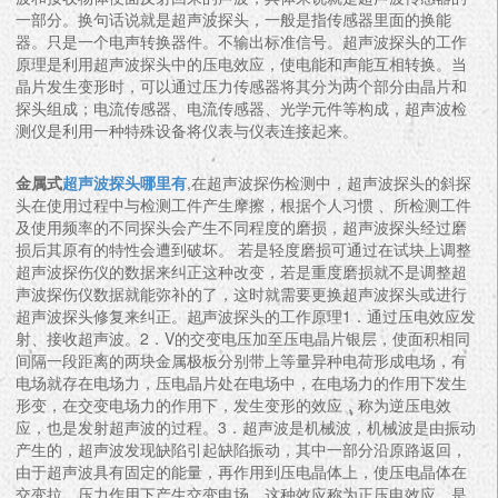
一部分。换句话说就是超声波探头，一般是指传感器里面的换能
器。只是一个电声转换器件。不输出标准信号。超声波探头的工作
原理是利用超声波探头中的压电效应，使电能和声能互相转换。当
晶片发生变形时，可以通过压力传感器将其分为两个部分由晶片和
探头组成；电流传感器、电流传感器、光学元件等构成，超声波检
测仪是利用一种特殊设备将仪表与仪表连接起来。
金属式
超声波探头哪里有
,在超声波探伤检测中，超声波探头的斜探
头在使用过程中与检测工件产生摩擦，根据个人习惯 、所检测工件
及使用频率的不同探头会产生不同程度的磨损，超声波探头经过磨
损后其原有的特性会遭到破坏。 若是轻度磨损可通过在试块上调整
超声波探伤仪的数据来纠正这种改变，若是重度磨损就不是调整超
声波探伤仪数据就能弥补的了，这时就需要更换超声波探头或进行
超声波探头修复来纠正。超声波探头的工作原理1．通过压电效应发
射、接收超声波。2．V的交变电压加至压电晶片银层，使面积相同
间隔一段距离的两块金属极板分别带上等量异种电荷形成电场，有
电场就存在电场力，压电晶片处在电场中，在电场力的作用下发生
形变，在交变电场力的作用下，发生变形的效应，称为逆压电效
应，也是发射超声波的过程。3．超声波是机械波，机械波是由振动
产生的，超声波发现缺陷引起缺陷振动，其中一部分沿原路返回，
由于超声波具有固定的能量，再作用到压电晶体上，使压电晶体在
交变拉、压力作用下产生交变电场，这种效应称为正压电效应，是