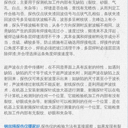
探伤仪，主要用于探测机加工件内部有无缺陷（裂纹、砂眼、气
孔、白点、夹杂等），焊缝是否合格，查找有无暗伤，从而判定工
件合格与否。探伤仪点状夹渣回波信号与点状气孔相似，条状夹渣
回波信号多呈锯齿状波幅不高，波形多呈树枝状，主峰边上有小
峰，探头平移波幅有变动，从各个方向探测时反射波幅不相同。这
类缺陷产生的原因有焊接电流过小，速度过快，熔渣来不及浮起，
被焊边缘和各层焊缝清理不干净，其本金属和焊接材料化学成分不
当，含硫、磷较多等。防止措施有正确选用焊接电流，焊接件的坡
口角度不要太小，焊前必须把坡口清理干净，多层焊时必须层层清
除焊渣;并合理选择运条角度焊接速度等。
超声波在介质中传播时，在不同质界面上具有反射的特性，如遇到
缺陷，缺陷的尺寸等于或大于超声波波长时，则超声波在缺陷上反
射回来，探伤仪可将反射波显示出来；如缺陷的尺寸甚至小于波长
时，声波将绕过射线而不能反射。射线探伤仪，是利用超声波技
术，在机器上安装射频探针或放大器进行测量。射频探针可以在电
子计算机上检测到的任何一个位置。它能检验机加工件内部有没有
裂纹、砂眼或夹杂等。射频探针可以检测到的任何一个位置，是在
机器上安装射频探针或放大器进行测量的任何一个位置。它能检查
机加工件内部有无裂纹、砂眼和夹杂等。
钢丝绳探伤仪哪家好
,探伤仪的检验方法有直接观察，如果发现有裂