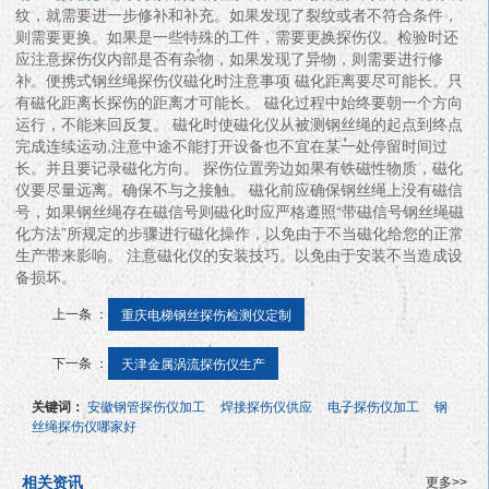
纹，就需要进一步修补和补充。如果发现了裂纹或者不符合条件，
则需要更换。如果是一些特殊的工件，需要更换探伤仪。检验时还
应注意探伤仪内部是否有杂物，如果发现了异物，则需要进行修
补。便携式钢丝绳探伤仪磁化时注意事项 磁化距离要尽可能长。只
有磁化距离长探伤的距离才可能长。 磁化过程中始终要朝一个方向
运行，不能来回反复。 磁化时使磁化仪从被测钢丝绳的起点到终点
完成连续运动,注意中途不能打开设备也不宜在某一处停留时间过
长。并且要记录磁化方向。 探伤位置旁边如果有铁磁性物质，磁化
仪要尽量远离。确保不与之接触。 磁化前应确保钢丝绳上没有磁信
号，如果钢丝绳存在磁信号则磁化时应严格遵照“带磁信号钢丝绳磁
化方法”所规定的步骤进行磁化操作，以免由于不当磁化给您的正常
生产带来影响。 注意磁化仪的安装技巧。以免由于安装不当造成设
备损坏。
上一条 ：
重庆电梯钢丝探伤检测仪定制
下一条 ：
天津金属涡流探伤仪生产
关键词：
安徽钢管探伤仪加工
焊接探伤仪供应
电子探伤仪加工
钢
丝绳探伤仪哪家好
相关资讯
更多>>