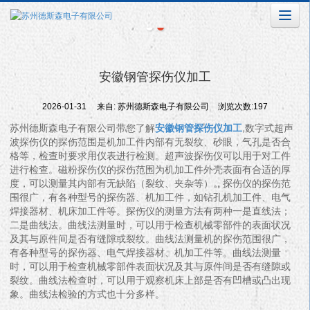
安徽钢管探伤仪加工
2026-01-31
来自:
苏州德斯森电子有限公司
浏览次数:197
苏州德斯森电子有限公司带您了解
安徽钢管探伤仪加工
,数字式超声
波探伤仪的探伤范围是机加工件内部有无裂纹、砂眼，气孔是否合
格等，检查时要求用仪表进行检测。超声波探伤仪可以用于对工件
进行检查。磁粉探伤仪的探伤范围为机加工件外壳表面有合适的厚
度，可以测量其内部有无缺陷（裂纹、夹杂等）。探伤仪的探伤范
围很广，有各种型号的探伤器、机加工件，如钻孔机加工件、电气
焊接器材、机床加工件等。探伤仪的测量方法有两种一是直线法；
二是曲线法。曲线法测量时，可以用于检查机械零部件的表面状况
及其与原件间是否有缝隙或裂纹。曲线法测量机的探伤范围很广，
有各种型号的探伤器、电气焊接器材、机加工件等。曲线法测量
时，可以用于检查机械零部件表面状况及其与原件间是否有缝隙或
裂纹。曲线法检查时，可以用于观察机床上部是否有凹槽或凸出现
象。曲线法检验的方式也十分多样。