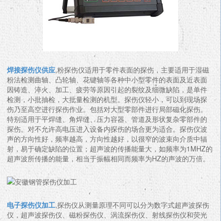
焊接探伤仪供应
,粉探伤仪适用于零件表面的探伤，主要适用于湿磁
粉法检测曲轴、凸轮轴、花键轴等各种中小型零件的表面及近表面
因铸造、淬火、加工、疲劳等原因引起的裂纹及细微缺陷，是单件
检测，小批抽检，大批量检测的机型。探伤仪轻小，可以到现场探
伤乃至高空进行探伤作业。包括对大型零部件进行局部磁化探伤。
特别适用于平焊缝、角焊缝、压力容器、管道及形状复杂零部件的
探伤。对不允许高电压进入设备内探伤的场合更为适合。探伤仪波
声的方向性好，频率越高，方向性越好，以很窄的波束向介质中辐
射，易于确定缺陷的位置；超声波的传播能量大，如频率为1MHZ的
超声波所传播的能量，相当于振幅相同而频率为HZ的声波的万倍。
电子探伤仪加工
,探伤仪从测量原理不同可以分为数字式超声波探伤
仪，超声波探伤仪、磁粉探伤仪、涡流探伤仪、射线探伤仪和荧光