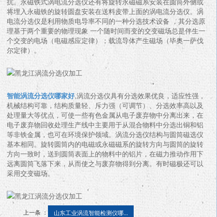
抗。永磁铁式涡电流分选仪还有将旋转永磁磁系安装在圆筒外侧或
将埋入永磁铁的旋转圆盘安装在送料皮带上面的涡电流分选仪。涡
电流分选仪是利用物质电导率不同的一种分选技术设备 ，其分选原
理基于两个重要的物理现象 一个随时间而变的交变磁场总是伴生一
个交变的电场（电磁感应定律）；载流导体产生磁场（毕奥一萨伐
尔定律）。
智能涡流分选仪哪家好
,涡流分选仪具有分选效果优良，适应性强，
机械结构可靠，结构质量轻、斥力强（可调节）、分选效率高以及
处理量大等优点，可使一些有色金属从电子废弃物中分离出来，在
电子废弃物回收处理生产线中主要用于从混合物料中分选出铜和铝
等非铁金属，也可在环境保护领域。涡流分选仪结构与圆筒磁选仪
基本相同。旋转圆筒内的电磁或永磁磁系的旋转方向与圆筒的旋转
方向一致时，送到圆筒表面上的物料中的铝片，在磁力推动作用下
远离圆筒飞落下来，从而使之与废弃物得到分离。有时磁极还可以
采用交变磁场。
上一条 ：
山东工业涡流智能检测仪哪...