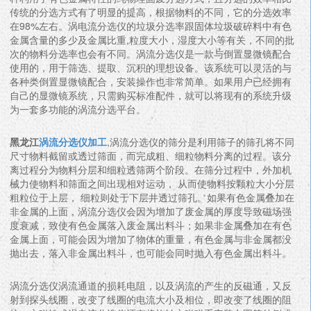
传统的分选方式有了明显的提高，根据物料的不同，它的分选效率
在98%左右。涡电流分选仪的垃圾分选率跟固体垃圾破碎料中有色
金属含量的多少及金属比重,粒度大小，湿度大小等有关，不同的批
次的物料分选率也会有不同。涡流分选仪是一款与倒置显微镜配合
使用的，用于筛选、提取、沉积的理想设备。该系统可以灵活的与
各种类倒置显微镜配合，安装操作也非常简单。如果用户已经拥有
自己的显微镜系统，只需购买标准配件，就可以将现有的系统升级
为一套多功能的涡流分选平台。
黑龙江
涡流分选仪加工
,涡流分选仪的筛分是利用筛子的筛孔将不同
尺寸物料截留或透过筛面，而完成粗、细粒物料分离的过程。该分
离过程分为物料分层和细粒透筛两个阶段。在筛分过程中，外加机
械力使物料和筛面之间出现相对运动， 从而使物料按颗粒大小分层
粗粒位于上层， 细粒则处于下层井透过筛孔。如果有色金属叠加在
非金属的上面，涡流分选仪会因为增加了废金属的厚度导致磁场强
度衰减，致使有色金属落入废金属出料斗；如果非金属叠加在有色
金属上面，可能会因为增加了物体的重量，有色金属与非金属都没
抛出去，落入非金属出料斗，也可能会同时抛入有色金属出料斗。
涡流分选仪涡流通道的损耗电阻，以及涡流的产生的反磁通，又反
射到探头线圈，改变了线圈的电流大小及相位，即改变了线圈的阻