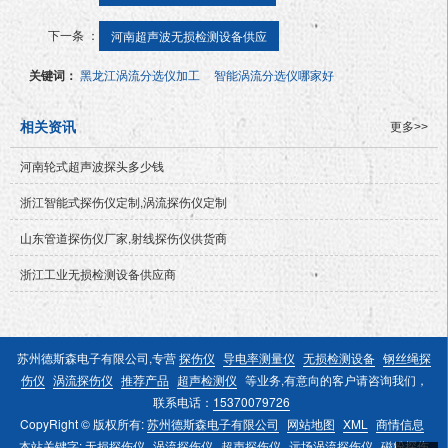
下一条 ：
河南超声波无损检测设备供应
关键词：
黑龙江涡流分选仪加工
智能涡流分选仪哪家好
相关资讯
更多>>
河南轮式超声波探头多少钱
浙江智能式探伤仪定制,涡流探伤仪定制
山东管道探伤仪厂家,射线探伤仪供货商
浙江工业无损检测设备供应商
苏州德斯森电子有限公司,专营
探伤仪
导电率测量仪
无损检测设备
钢丝绳探
伤仪
涡流探伤仪
推荐产品
超声检测仪
等业务,有意向的客户请咨询我们，
联系电话：
15370079726
CopyRight © 版权所有:
苏州德斯森电子有限公司
网站地图
XML
商情信息
本站关键字:
无损探伤仪
涡流探伤仪
超声探伤仪
远场涡流探伤仪
磁粉探伤