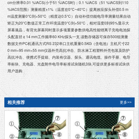
cm分辨率0.01 %IACS(小于51 %IACS时)；0.1 %IACS（51 %IACS到110
%IACS范围）测量精度±1%（温度在0℃~40℃）提离效应探头补偿0.5 m
m温度测量0℃到+50℃（精度达0.5℃）自动补偿功能电导率测量结果自动
矫正为20℃数值正常工作环境温度0℃到+50℃，相对湿度0到95%显示大
屏幕液晶，有背光屏幕同时显示多项重要参数供电高性能锂离子充电电池探
头配直径￠14 mm工作频率60 KHz探头一支.读数存储器可保存500组测量
数据文件PC机通讯方式RS 232串口主机重量0.5KG（含电池）主机尺寸22
0 mm×95 mm×55 mm仪器外壳高抗冲击、防水淋工程塑料外壳包装及防护
高抗冲击、便携式手提箱、内装有仪器、探头、通讯电缆、操作手册、电导
率标块、充电器、光盘附件电导率标准试块随机3块,可提供更多标准试块供
用户选购
相关推荐
更多>>