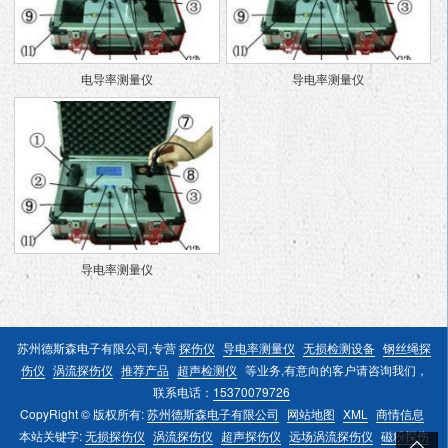
电导率测量仪
导电率测量仪
导电率测量仪
苏州德斯森电子有限公司,专营
探伤仪
导电率测量仪
无损检测设备
钢丝绳探
伤仪
涡流探伤仪
推荐产品
超声检测仪
等业务,有意向的客户请咨询我们，
联系电话：
15370079726
CopyRight © 版权所有:
苏州德斯森电子有限公司
网站地图
XML
商情信息
本站关键字:
无损探伤仪
涡流探伤仪
超声探伤仪
远场涡流探伤仪
磁粉探伤