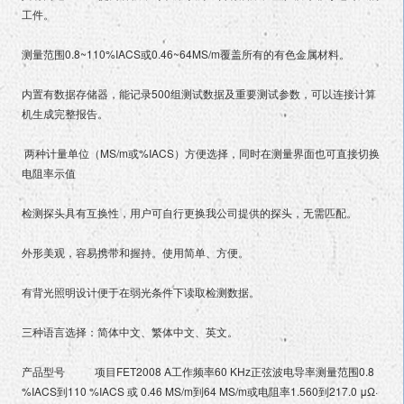
工件。
测量范围0.8~110%IACS或0.46~64MS/m覆盖所有的有色金属材料。
内置有数据存储器，能记录500组测试数据及重要测试参数，可以连接计算
机生成完整报告。
两种计量单位（MS/m或%IACS）方便选择，同时在测量界面也可直接切换
电阻率示值
检测探头具有互换性，用户可自行更换我公司提供的探头，无需匹配。
外形美观，容易携带和握持。使用简单、方便。
有背光照明设计便于在弱光条件下读取检测数据。
三种语言选择：简体中文、繁体中文、英文。
产品型号 项目FET2008 A工作频率60 KHz正弦波电导率测量范围0.8
%IACS到110 %IACS 或 0.46 MS/m到64 MS/m或电阻率1.560到217.0 μΩ·