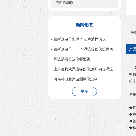
超声检测仪
新闻动态
关
德斯森电子提供***超声波探伤仪
德斯森电子——***涡流探伤仪提供商
产
焊缝涡流分选仪哪里买
D6
山东便携式涡流探伤仪加工,钢管涡流探伤仪哪家好
率
河南科电超声波测厚仪定制
粉
+更多+
使
◆
◆
◆
◆