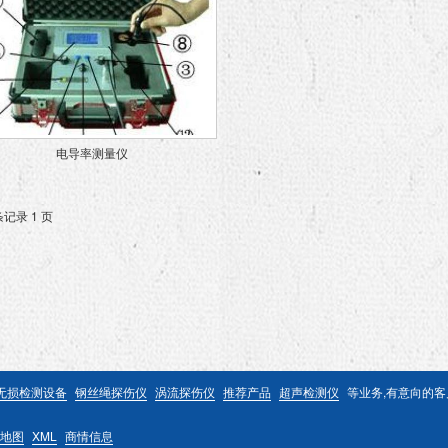
电导率测量仪
条记录 1 页
无损检测设备
钢丝绳探伤仪
涡流探伤仪
推荐产品
超声检测仪
等业务,有意向的
地图
XML
商情信息