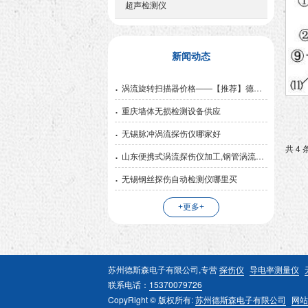
超声检测仪
新闻动态
涡流旋转扫描器价格——【推荐】德斯森电子上等涡流探伤仪
重庆墙体无损检测设备供应
无锡脉冲涡流探伤仪哪家好
共 4 
山东便携式涡流探伤仪加工,钢管涡流探伤仪哪家好
无锡钢丝探伤自动检测仪哪里买
+更多+
苏州德斯森电子有限公司,专营
探伤仪
导电率测量仪
联系电话：
15370079726
CopyRight © 版权所有:
苏州德斯森电子有限公司
网站